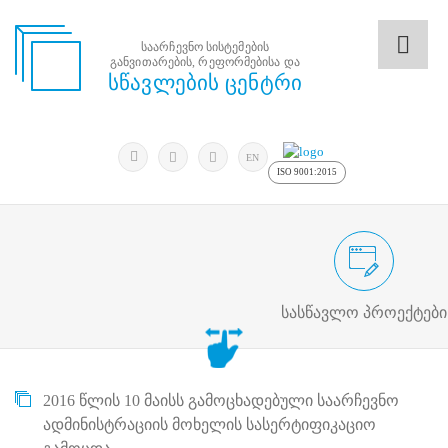
საარჩევნო სისტემების
განვითარების, რეფორმებისა და
საარჩევნო
სწავლების ცენტრი
სისტემების
განვითარების,
რეფორმებისა
მოძებნა
და
ძიება
EN
სწავლების
ISO 9001:2015
ცენტრი
ძიება
მოძებნა
საარჩევნო/სამოქალაქო განათლების
N
მთავარი
სასწავლო პროექტები
ჩვენ
შესახებ
სწავლების
ცენტრის
2016 წლის 10 მაისს გამოცხადებული საარჩევნო
შესახებ
სტრუქტურული
ადმინისტრაციის მოხელის სასერტიფიკაციო
ხე