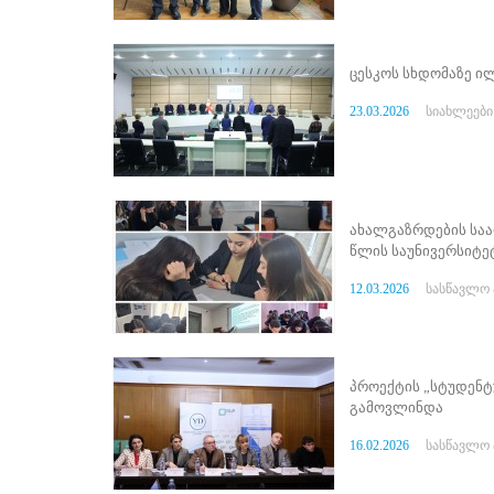
ნორმატიული
ბაზა
სტრატეგიული
ცესკოს სხდომაზე ილ
გეგმა
სამოქმედო
23.03.2026
სიახლეები
გეგმა
არჩევნების
სანდოობის
რისკების
მართვის
გეგმა
ახალგაზრდების საა
გენდერული
წლის საუნივერსიტე
თანასწორობის
პოლიტიკა
12.03.2026
სასწავლო 
ანგარიშები
მემორანდუმი
მიღწევები
ხარისხის
პროექტის „სტუდენტ
პოლიტიკა
გამოვლინდა
სიახლეები
საჯარო
16.02.2026
სასწავლო 
ინფორმაცია
სასწავლო