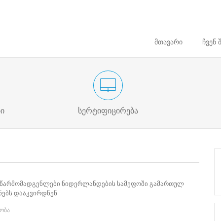
მთავარი
ჩვენ 
თლების
საარჩევნო ადმინისტრაციის მოხელის
დაინტერეს
სასერტიფიკაციო გამოცდა
ი
სერტიფიცირება
ს წარმომადგენლები ნიდერლანდების სამეფოში გამართულ
ნებს დააკვირდნენ
ობა