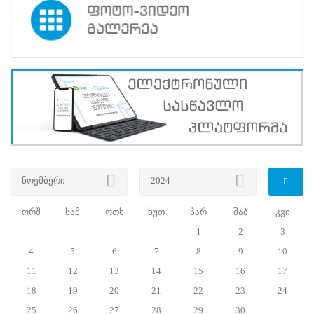
პროექტები
ევნო/
ალაქო
ლების
ტები
სერტიფიცირება
ნო
ტრაციის
ს
ფიკაციო
ა
ნოემბერი
2024
პარტნიორობა
რესებულ
ორშ
სამ
ოთხ
ხუთ
პარ
შაბ
კვი
თან
1
2
3
იული
რომლობა
4
5
6
7
8
9
10
სიახლეების არქივი
11
12
13
14
15
16
17
18
19
20
21
22
23
24
25
26
27
28
29
30