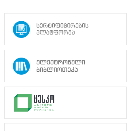
ნორმატიული
ბაზა
სტრატეგიული
გეგმა
სამოქმედო
გეგმა
არჩევნების
სანდოობის
რისკების
მართვის
გეგმა
გენდერული
თანასწორობის
პოლიტიკა
ანგარიშები
მემორანდუმი
მიღწევები
ხარისხის
პოლიტიკა
სიახლეები
საჯარო
ინფორმაცია
სასწავლო