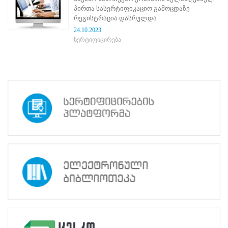
ნორმატიული
პირთა სასერტიფიკაციო გამოცდაზე
ბაზა
რეგისტრაცია დასრულდა
სტრატეგიული
24.10.2023
გეგმა
სერტიფიცირება
სამოქმედო
გეგმა
არჩევნების
სანდოობის
რისკების
მართვის
გეგმა
გენდერული
თანასწორობის
პოლიტიკა
ანგარიშები
მემორანდუმი
მიღწევები
ხარისხის
პოლიტიკა
სიახლეები
საჯარო
ინფორმაცია
სასწავლო