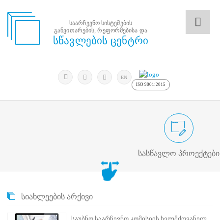
საარჩევნო სისტემების
განვითარების, რეფორმებისა და
საარჩევნო
სწავლების ცენტრი
სისტემების
განვითარების,
რეფორმებისა
მოძებნა
და
ძიება
EN
სწავლების
ISO 9001:2015
ცენტრი
ძიება
მოძებნა
საარჩევნო/სამოქალაქო განათლების
N
მთავარი
სასწავლო პროექტები
ჩვენ
შესახებ
სწავლების
ცენტრის
სიახლეების არქივი
შესახებ
სტრუქტურული
ხე
საუბნო საარჩევნო კომისიის ხელმძღვანელ