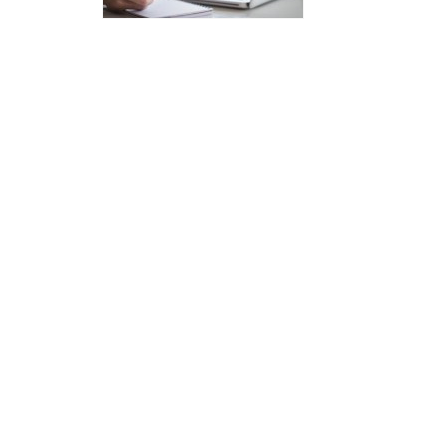
ნორმატიული
ბაზა
სტრატეგიული
გეგმა
სამოქმედო
გეგმა
არჩევნების
სანდოობის
რისკების
მართვის
გეგმა
გენდერული
თანასწორობის
პოლიტიკა
ანგარიშები
მემორანდუმი
მიღწევები
ხარისხის
პოლიტიკა
სიახლეები
საჯარო
ინფორმაცია
სასწავლო