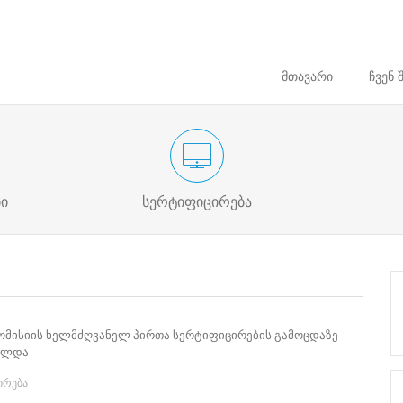
მთავარი
ჩვენ 
თლების
საარჩევნო ადმინისტრაციის მოხელის
დაინტერეს
სასერტიფიკაციო გამოცდა
ი
სერტიფიცირება
კომისიის ხელმძღვანელ პირთა სერტიფიცირების გამოცდაზე
ულდა
ირება