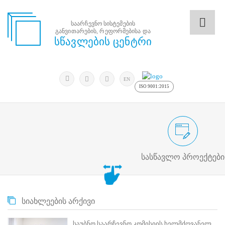
საარჩევნო სისტემების
განვითარების, რეფორმებისა და
საარჩევნო
სწავლების ცენტრი
სისტემების
განვითარების,
რეფორმებისა
მოძებნა
და
ძიება
EN
სწავლების
ISO 9001:2015
ცენტრი
ძიება
მოძებნა
საარჩევნო/სამოქალაქო განათლების
N
მთავარი
სასწავლო პროექტები
ჩვენ
შესახებ
სწავლების
ცენტრის
სიახლეების არქივი
შესახებ
სტრუქტურული
ხე
საუბნო საარჩევნო კომისიის ხელმძღვანელ