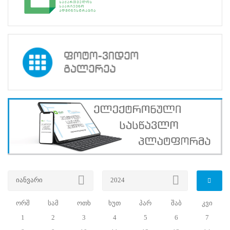
პროექტები
ევნო/
ალაქო
ლების
ტები
სერტიფიცირება
ნო
ტრაციის
ს
ფიკაციო
ა
პარტნიორობა
რესებულ
თან
იული
იანვარი
2024
რომლობა
სიახლეების არქივი
ორშ
სამ
ოთხ
ხუთ
პარ
შაბ
კვი
საუბნო
1
2
3
4
5
6
7