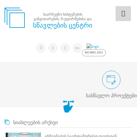
საარჩევნო სისტემების
განვითარების, რეფორმებისა და
საარჩევნო
სწავლების ცენტრი
სისტემების
განვითარების,
რეფორმებისა
მოძებნა
და
ძიება
EN
სწავლების
ISO 9001:2015
ცენტრი
ძიება
მოძებნა
საარჩევნო/სამოქალაქო განათლების
N
მთავარი
სასწავლო პროექტები
ჩვენ
შესახებ
სწავლების
ცენტრის
სიახლეების არქივი
შესახებ
სტრუქტურული
ხე
არჩევნების საერთაშორისო დღესთან