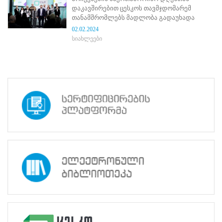
ნორმატიული
დაკავშირებით ცესკოს თავმჯდომარემ
ბაზა
თანამშრომლებს მადლობა გადაუხადა
სტრატეგიული
02.02.2024
გეგმა
სიახლეები
სამოქმედო
გეგმა
არჩევნების
სანდოობის
რისკების
მართვის
გეგმა
გენდერული
თანასწორობის
პოლიტიკა
ანგარიშები
მემორანდუმი
მიღწევები
ხარისხის
პოლიტიკა
სიახლეები
საჯარო
ინფორმაცია
სასწავლო