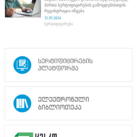
ნორმატიული
პირთა სერტიფიცირების გამოცდებისთვის
ბაზა
რეგისტრაცია იწყება
სტრატეგიული
31.05.2024
გეგმა
სერტიფიცირება
სამოქმედო
გეგმა
არჩევნების
სანდოობის
რისკების
მართვის
გეგმა
გენდერული
თანასწორობის
პოლიტიკა
ანგარიშები
მემორანდუმი
მიღწევები
ხარისხის
პოლიტიკა
სიახლეები
საჯარო
ინფორმაცია
სასწავლო