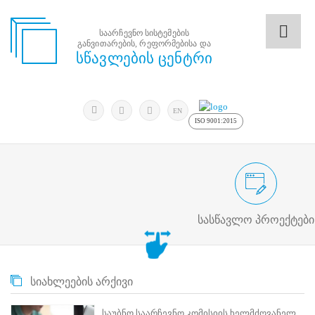
საარჩევნო სისტემების
განვითარების, რეფორმებისა და
საარჩევნო
სწავლების ცენტრი
სისტემების
განვითარების,
რეფორმებისა
მოძებნა
და
ძიება
EN
სწავლების
ISO 9001:2015
ცენტრი
ძიება
მოძებნა
საარჩევნო/სამოქალაქო განათლების
N
მთავარი
სასწავლო პროექტები
ჩვენ
შესახებ
სწავლების
ცენტრის
სიახლეების არქივი
შესახებ
სტრუქტურული
ხე
საუბნო საარჩევნო კომისიის ხელმძღვანელ