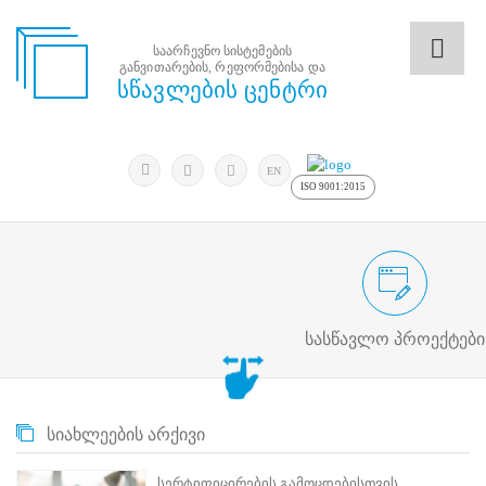
საარჩევნო სისტემების
განვითარების, რეფორმებისა და
საარჩევნო
სწავლების ცენტრი
სისტემების
განვითარების,
რეფორმებისა
მოძებნა
და
ძიება
EN
სწავლების
ISO 9001:2015
ცენტრი
ძიება
მოძებნა
საარჩევნო/სამოქალაქო განათლების
N
მთავარი
სასწავლო პროექტები
ჩვენ
შესახებ
სწავლების
ცენტრის
სიახლეების არქივი
შესახებ
სტრუქტურული
ხე
სერტიფიცირების გამოცდებისთვის