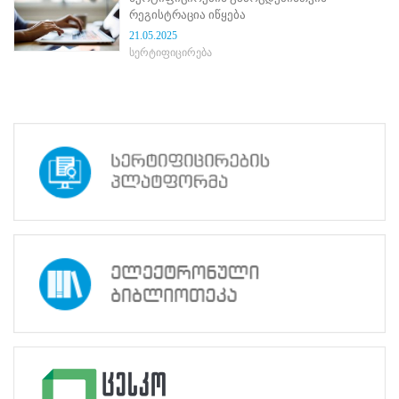
ნორმატიული
რეგისტრაცია იწყება
ბაზა
21.05.2025
სტრატეგიული
სერტიფიცირება
გეგმა
სამოქმედო
გეგმა
არჩევნების
სანდოობის
რისკების
მართვის
გეგმა
გენდერული
თანასწორობის
პოლიტიკა
ანგარიშები
მემორანდუმი
მიღწევები
ხარისხის
პოლიტიკა
სიახლეები
საჯარო
ინფორმაცია
სასწავლო