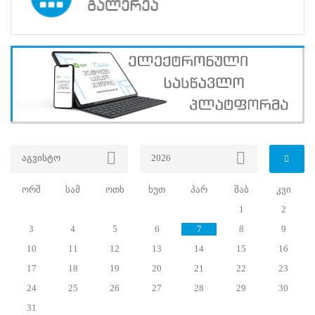
2014 წლის 15
იანვარს
გამოცხადებული
საარჩევნო
ადმინისტრაციის
მოხელის
სასერტიფიკაციო
გამოცდის
სტატისტიკა
აგვისტო
2026
გამოცდაზე
ორშ
სამ
ოთხ
ხუთ
პარ
შაბ
კვი
სულ
დარეგისტრირდა
1
2
-
3
4
5
6
7
8
9
5290
მსურველი
10
11
12
13
14
15
16
გამოცდაზე
17
18
19
20
21
22
23
გამოცხადდა
24
25
26
27
28
29
30
-2066
მონაწილე
31