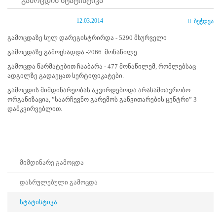
გამოცდის სტატისტიკა
ნორმატიული
ბაზა
12.03.2014
ბეჭდვა
სტრატეგიული
გეგმა
გამოცდაზე სულ დარეგისტრირდა - 5290 მსურველი
სამოქმედო
გეგმა
გამოცდაზე გამოცხადდა -2066 მონაწილე
არჩევნების
გამოცდა წარმატებით ჩააბარა - 477 მონაწილემ, რომლებსაც
სანდოობის
ადგილზე გადაეცათ სერტიფიკატები.
რისკების
მართვის
გამოცდის მიმდინარეობას აკვირდებოდა არასამთავრობო
გეგმა
ორგანიზაცია, ”საარჩევნო გარემოს განვითარების ცენტრი” 3
გენდერული
დამკვირვებლით.
თანასწორობის
პოლიტიკა
ანგარიშები
მემორანდუმი
მიღწევები
მიმდინარე გამოცდა
ხარისხის
პოლიტიკა
დასრულებული გამოცდა
სიახლეები
საჯარო
ინფორმაცია
სტატისტიკა
სასწავლო