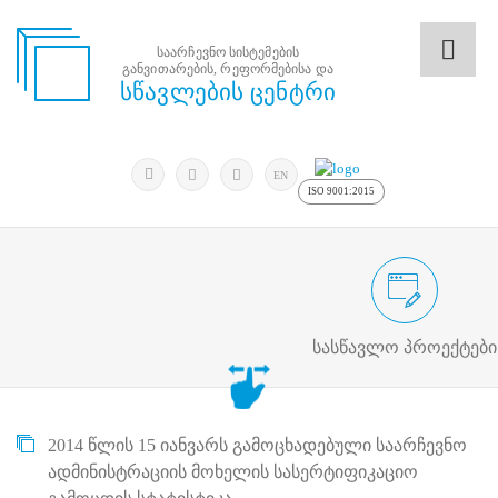
საარჩევნო სისტემების
განვითარების, რეფორმებისა და
საარჩევნო
სწავლების ცენტრი
სისტემების
განვითარების,
რეფორმებისა
მოძებნა
და
ძიება
EN
სწავლების
ISO 9001:2015
ცენტრი
ძიება
მოძებნა
საარჩევნო/სამოქალაქო განათლების
N
მთავარი
სასწავლო პროექტები
ჩვენ
შესახებ
სწავლების
ცენტრის
2014 წლის 15 იანვარს გამოცხადებული საარჩევნო
შესახებ
სტრუქტურული
ადმინისტრაციის მოხელის სასერტიფიკაციო
ხე