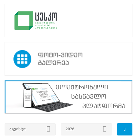
საქართველოში
ევროპის
საბჭოს
ოფისის
არჩევნების
და
სამოქალაქო
საზოგადოების
განყოფილების
წარმომადგენელმა
გიომ
ლუაზომ.
ცესკოს,
სწავლების
ცენტრისა
და
აჭარის
უმაღლესი
საარჩევნო
კომისიის
(უსკო)
წარმომადგენლები,
აგვისტო
2026
ევროპის