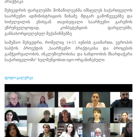
პრაქტიკა.
პროექტები
შეხვედრის ფარგლებში მონაწილეებმა იმსჯელეს საქართველოს
ევნო/
საარჩევნო ადმინისტრაციის წინაშე მდგარ გამოწვევებზე და
ალაქო
სიძულვილის ენისგან თავისუფალი საარჩევნო გარემოს
ლების
უზრუნველყოფად, კომპეტენციის ფარგლებში,
ტები
განსახორციელებელ მექანიზმებზე.
სერტიფიცირება
სამუშაო შეხვედრა, რომელიც 14-15 ივნისს გაიმართა, ევროპის
საბჭოს პროექტის „საარჩევნო პრაქტიკისა და პროცესის
ნო
გამჭვირვალობის, ინკლუზიურობისა და სანდოობის მხარდაჭერა
ტრაციის
საქართველოში“ ხელშეწყობით იყო ორგანიზებული.
ს
ფიკაციო
ა
ფოტო გალერეა
პარტნიორობა
რესებულ
თან
იული
რომლობა
ამომრჩევლებისთვის
საარჩევნო
ადმინისტრაციისთვის
ჩართული
მხარეებისთვის