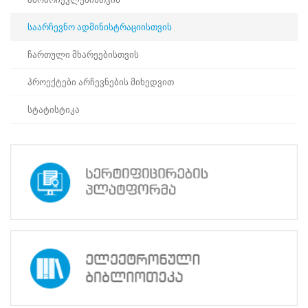
საქართველოში
დისტანციური
საარჩევნო ადმინისტრაციისთვის
სამუშაო
შეხვედრა
ჩართული მხარეებისთვის
გამართა
თემაზე:
პროექტები არჩევნების მიხედვით
„სიძულვილის
ენასთან
სტატისტიკა
ბრძოლა
და
საარჩევნო
პროცესები“.
ღონისძიება
მისასალმებელი
სიტყვით
გახსნეს
საქართველოს
ცენტრალური
საარჩევნო
კომისიის
თავმჯდომარემ
თამარ
ჟვანიამ,