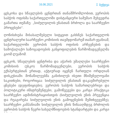
ნორმატიული
16.06.2021
ბეჭდვა
ბაზა
სტრატეგიული
ცესკოსა და სწავლების ცენტრთან თანამშრომლობით, ევროპის
გეგმა
საბჭოს ოფისმა საქართველოში დისტანციური სამუშაო შეხვედრა
სამოქმედო
გამართა თემაზე: „სიძულვილის ენასთან ბრძოლა და საარჩევნო
გეგმა
პროცესები“.
არჩევნების
ღონისძიება მისასალმებელი სიტყვით გახსნეს საქართველოს
სანდოობის
ცენტრალური საარჩევნო კომისიის თავმჯდომარემ თამარ ჟვანიამ,
რისკების
საქართველოში ევროპის საბჭოს ოფისის არჩევნების და
მართვის
სამოქალაქო საზოგადოების განყოფილების წარმომადგენელმა
გეგმა
გიომ ლუაზომ.
გენდერული
თანასწორობის
ცესკოს, სწავლების ცენტრისა და აჭარის უმაღლესი საარჩევნო
პოლიტიკა
კომისიის (უსკო) წარმომადგენლები, ევროპის საბჭოს
ანგარიშები
ექსპერტებთან ერთად, აქტიურად იყვნენ ჩართული ორდღიან
მემორანდუმი
დისკუსიაში. მონაწილეებმა განიხილეს ისეთი მნიშვნელოვანი
მიღწევები
საკითხები, როგორიცაა: სიძულვილის ენასთან დაკავშირებული
ხარისხის
ცნებები (დეფინიციები); ევროპის საბჭოს სამართლებრივი და
პოლიტიკა
პოლიტიკური ინსტრუმენტები; გამოწვევები და კარგი პრაქტიკა
სიახლეები
საარჩევნო ადმინისტრაციისთვის (სიძულვილის ენის პრევენცია
საჯარო
და რეაგირება სიძულვილის ენის გამოყენების შემთხვევებზე);
ინფორმაცია
საარჩევნო კამპანიაში სიძულვილის ენის წინააღმდეგ ბრძოლის
სასწავლო
ევროპის საბჭოს წევრი სახელმწიფოების სტანდარტები და კარგი