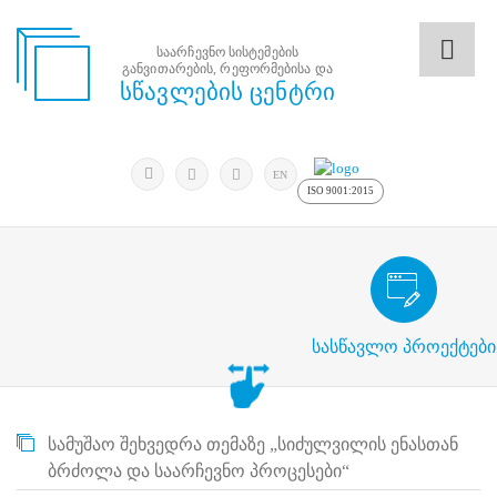
საარჩევნო სისტემების
განვითარების, რეფორმებისა და
საარჩევნო
სწავლების ცენტრი
სისტემების
განვითარების,
რეფორმებისა
მოძებნა
და
ძიება
EN
სწავლების
ISO 9001:2015
ცენტრი
ძიება
მოძებნა
საარჩევნო/სამოქალაქო განათლების
N
მთავარი
სასწავლო პროექტები
ჩვენ
შესახებ
სწავლების
ცენტრის
სამუშაო შეხვედრა თემაზე „სიძულვილის ენასთან
შესახებ
სტრუქტურული
ბრძოლა და საარჩევნო პროცესები“
ხე