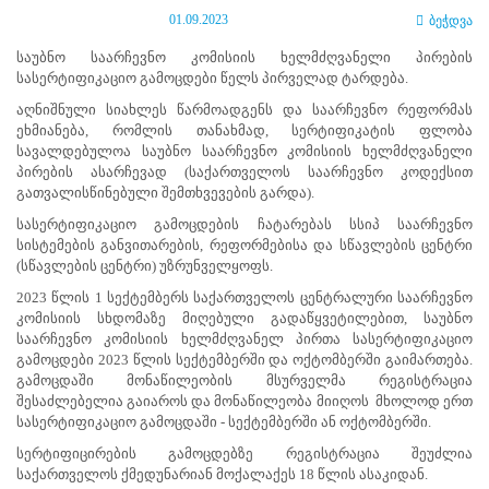
ნორმატიული
01.09.2023
ბეჭდვა
ბაზა
სტრატეგიული
საუბნო საარჩევნო კომისიის ხელმძღვანელი პირების
გეგმა
სასერტიფიკაციო გამოცდები წელს პირველად ტარდება.
სამოქმედო
აღნიშნული სიახლეს წარმოადგენს და საარჩევნო რეფორმას
გეგმა
ეხმიანება, რომლის თანახმად, სერტიფიკატის ფლობა
არჩევნების
სავალდებულოა საუბნო საარჩევნო კომისიის ხელმძღვანელი
სანდოობის
პირების ასარჩევად (საქართველოს საარჩევნო კოდექსით
რისკების
გათვალისწინებული შემთხვევების გარდა).
მართვის
გეგმა
სასერტიფიკაციო გამოცდების ჩატარებას სსიპ საარჩევნო
გენდერული
სისტემების განვითარების, რეფორმებისა და სწავლების ცენტრი
თანასწორობის
(სწავლების ცენტრი) უზრუნველყოფს.
პოლიტიკა
2023 წლის 1 სექტემბერს საქართველოს ცენტრალური საარჩევნო
ანგარიშები
კომისიის სხდომაზე მიღებული გადაწყვეტილებით, საუბნო
მემორანდუმი
საარჩევნო კომისიის ხელმძღვანელ პირთა სასერტიფიკაციო
მიღწევები
გამოცდები 2023 წლის სექტემბერში და ოქტომბერში გაიმართება.
ხარისხის
გამოცდაში მონაწილეობის მსურველმა რეგისტრაცია
პოლიტიკა
შესაძლებელია გაიაროს და მონაწილეობა მიიღოს მხოლოდ ერთ
სიახლეები
სასერტიფიკაციო გამოცდაში - სექტემბერში ან ოქტომბერში.
საჯარო
ინფორმაცია
სერტიფიცირების გამოცდებზე რეგისტრაცია შეუძლია
სასწავლო
საქართველოს ქმედუნარიან მოქალაქეს 18 წლის ასაკიდან.