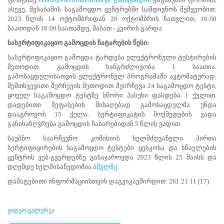
გადაწყვეტილებით,
ასევე, შესაბამის საგამოცდო ცენტრებში სამდივნოს მეშვეობით:
საუბნო
2023 წლის 14 ოქტომბრიდან 20 ოქტომბრის ჩათვლით, 10:00
საარჩევნო
საათიდან 18:00 საათამდე, შაბათ - კვირის გარდა.
კომისიის
სასერტიფიკაციო
გამოცდის ჩატარების წესი:
ხელმძღვანელ
პირთა
სასერტიფიკაციო გამოცდა ტარდება ელექტრონული ტესტირების
სასერტიფიკაციო
მეთოდით. გამოცდის ხანგრძლივობა 1 საათია.
გამოცდები
გამოსაცდელისათვის ელექტრონულ პროგრამაში ავტომატურად,
2023
შემთხვევითი შერჩევის მეთოდით შეირჩევა 24 საგამოცდო ტესტი,
წლის
ყოველ საგამოცდო ტესტზე სწორი პასუხი ფასდება 1 ქულით.
სექტემბერში
დადებითი შეფასების მისაღებად გამოსაცდელმა უნდა
და
დააგროვოს 15 ქულა. სერტიფიკატის მოქმედების ვადა
ოქტომბერში
განისაზღვრება გამოცდის ჩაბარებიდან 5 წლის ვადით.
გაიმართება.
საუბნო საარჩევნო კომისიის ხელმძღვანელი პირთა
გამოცდაში
სერტიფიცირების საგამოცდო ტესტები ცესკოსა და სწავლების
მონაწილეობის
ცენტრის ვებ-გვერდებზე გასაჯაროვდა 2023 წლის 25 მაისს და
მსურველმა
დღემდე ხელმისაწვდომია
ბმულზე
.
რეგისტრაცია
შესაძლებელია
დამატებითი ინფორმაციისთვის დაგვიკავშირდით: 261 21 11 (17)
გაიაროს
და
მონაწილეობა
ვიდეო გალერეა
მიიღოს