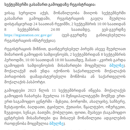
სექტემბერში გასამართ გამოცდაზე რეგისტრაცია:
პროექტები
ვისაც სურვილი აქვს, მონაწილეობა მიიღოს სექტემბერში
ევნო/
გასამართ გამოცდაში, რეგისტრაციის გავლა შეუძლია
ალაქო
დისტანციურად 24 საათიან რეჟიმში, 2 სექტემბრის 10:00 საათიდან
ლების
8 სექტემბრის 24:00 საათამდე, ვებ-გვერდზე
ტები
https://registration.cec.gov.ge/
(ვებ-გვერდზე განთავსებულია
სერტიფიცირება
რეგისტრაციის ინსტრუქცია).
ნო
რეგისტრაციის მიზნით, დაინტერესებულ პირებს ასევე შეუძლიათ
ტრაციის
მიმართონ გამოცდის სამდივნოებს, 2 სექტემბრიდან 8 სექტემბრის
ს
პერიოდში, 10:00 საათიდან 18:00 საათამდე, შაბათ - კვირის გარდა
ფიკაციო
(გამოცდის სამდივნოების მისამართები მოცემულია
ბმულზე
).
ა
მოქალაქემ თან უნდა იქონიოს საქართველოს მოქალაქის
პარტნიორობა
პირადობის დამადასტურებელი მოწმობა ან საქართველოს
მოქალაქის პასპორტი.
რესებულ
გამოცდები 2023 წლის 11 სექტემბრიდან იწყება. მოქალაქეს
თან
გამოცდის ჩაბარება შეუძლია 16 მუნიციპალიტეტში მოქმედ ერთ-
იული
ერთ საგამოცდო ცენტრში - მცხეთა, ბორჯომი, ახალციხე, საჩხერე,
რომლობა
ზესტაფონი, ბაღდათი, ტყიბული, ქუთაისი, წყალტუბო, ოზურგეთი,
მიმდინარე
ზუგდიდი, სენაკი, ბათუმი, ქობულეთი, ფოთი, შუახევი (საგამოცდო
გამოცდა
ცენტრების მისამართები და მისაღებ მონაწილეთა ადგილების
დასრულებული
რაოდენობა მოცემულია
ბმულზე
).
გამოცდა
სტატისტიკა