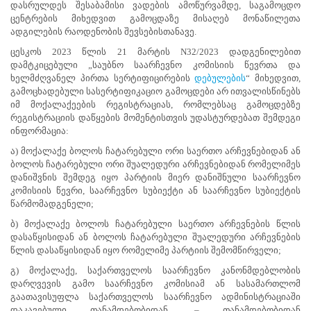
სიახლეს
დასრულდეს შესაბამისი ვადების ამოწურვამდე, საგამოცდო
წარმოადგენს
ცენტრების მიხედვით გამოცდაზე მისაღებ მონაწილეთა
და
ადგილების რაოდენობის შევსებისთანავე.
საარჩევნო
ცესკოს 2023 წლის 21 მარტის N32/2023 დადგენილებით
რეფორმას
დამტკიცებული „საუბნო საარჩევნო კომისიის წევრთა და
ეხმიანება,
ხელმძღვანელ პირთა სერტიფიცირების
დებულების
“ მიხედვით,
რომლის
გამოცხადებული სასერტიფიკაციო გამოცდები არ ითვალისწინებს
თანახმად,
იმ მოქალაქეების რეგისტრაციას, რომლებსაც გამოცდებზე
სერტიფიკატის
რეგისტრაციის დაწყების მომენტისთვის უდასტურდებათ შემდეგი
ფლობა
ინფორმაცია:
სავალდებულოა
საუბნო
ა) მოქალაქე ბოლოს ჩატარებული ორი საერთო არჩევნებიდან ან
საარჩევნო
ბოლოს ჩატარებული ორი შუალედური არჩევნებიდან რომელიმეს
კომისიის
დანიშვნის შემდეგ იყო პარტიის მიერ დანიშნული საარჩევნო
ხელმძღვანელი
კომისიის წევრი, საარჩევნო სუბიექტი ან საარჩევნო სუბიექტის
პირების
წარმომადგენელი;
ასარჩევად
ბ) მოქალაქე ბოლოს ჩატარებული საერთო არჩევნების წლის
(საქართველოს
დასაწყისიდან ან ბოლოს ჩატარებული შუალედური არჩევნების
საარჩევნო
წლის დასაწყისიდან იყო რომელიმე პარტიის შემომწირველი;
კოდექსით
გათვალისწინებული
გ) მოქალაქე, საქართველოს საარჩევნო კანონმდებლობის
შემთხვევების
დარღვევის გამო საარჩევნო კომისიამ ან სასამართლომ
გარდა).
გაათავისუფლა საქართველოს საარჩევნო ადმინისტრაციაში
დაკავებული თანამდებობიდან, – თანამდებობიდან