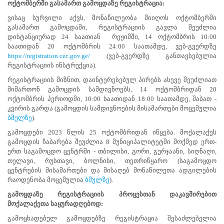
ოქტომბერში გასამართ გამოცდაზე რეგისტრაცია:
საუბნო
ვისაც სურვილი აქვს, მონაწილეობა მიიღოს ოქტომბერში
საარჩევნო
გასამართ გამოცდაში, რეგისტრაციის გავლა შეუძლია
კომისიის
დისტანციურად 24 საათიან რეჟიმში, 14 ოქტომბრის 10:00
ხელმძღვანელი
საათიდან 20 ოქტომბრის 24:00 საათამდე, ვებ-გვერდზე
https://registration.cec.gov.ge/
(ვებ-გვერდზე განთავსებულია
პირების
რეგისტრაციის ინსტრუქცია).
სასერტიფიკაციო
რეგისტრაციის მიზნით, დაინტერესებულ პირებს ასევე შეუძლიათ
გამოცდები
მიმართონ გამოცდის სამდივნოებს, 14 ოქტომბრიდან 20
იწყება
ოქტომბრის პერიოდში, 10:00 საათიდან 18:00 საათამდე, შაბათ -
კვირის გარდა (გამოცდის სამდივნოების მისამართები მოცემულია
საუბნო
ბმულზე
).
საარჩევნო
გამოცდები 2023 წლის 25 ოქტომბრიდან იწყება. მოქალაქეს
კომისიის
გამოცდის ჩაბარება შეუძლია 8 მუნიციპალიტეტში მოქმედ ერთ-
ხელმძღვანელი
ერთ საგამოცდო ცენტრში - თბილისი, გორი, გურჯაანი, სიღნაღი,
პირების
თელავი, რუსთავი, ბოლნისი, თეთრიწყარო (საგამოცდო
სასერტიფიკაციო
ცენტრების მისამართები და მისაღებ მონაწილეთა ადგილების
გამოცდები
რაოდენობა მოცემულია
ბმულზე
).
წელს
პირველად
გამოცდაზე რეგისტრაციის პროცესთან დაკავშირებით
ტარდება.
მოქალაქეთა საყურადღებოდ:
აღნიშნული
გამოცხადებულ გამოცდებზე რეგისტრაცია შესაძლებელია