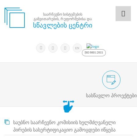
საარჩევნო სისტემების
განვითარების, რეფორმებისა და
საარჩევნო
სწავლების ცენტრი
სისტემების
განვითარების,
რეფორმებისა
მოძებნა
და
ძიება
EN
სწავლების
ISO 9001:2015
ცენტრი
ძიება
მოძებნა
საარჩევნო/სამოქალაქო განათლების
N
მთავარი
სასწავლო პროექტები
ჩვენ
შესახებ
სწავლების
ცენტრის
საუბნო საარჩევნო კომისიის ხელმძღვანელი
შესახებ
სტრუქტურული
პირების სასერტიფიკაციო გამოცდები იწყება
ხე