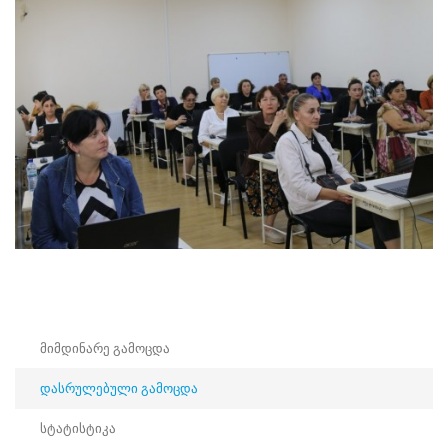
სექტემბერიდან
6
ოქტომბრის
პერიოდში
განხორციელდა.
სსიპ
საარჩევნო
სისტემების
განვითარების,
რეფორმებისა
და
სწავლების
ცენტრმა
და
ცენტრალური
საარჩევნო
კომისიის
საარჩევნო
მიმდინარე გამოცდა
საინფორმაციო
ტექნოლოგიების
დასრულებული გამოცდა
დეპარტამენტმა,
კომპეტენციების
სტატისტიკა
შესაბამისად,