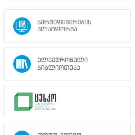
უზრუნველყო
საგამოცდო
პროცესის
ორგანიზება,
კომპიუტერული
პროგრამების
ფუნქციონირება
და
გამოცდის
ჩატარება.
მოქალაქეებს
16
მუნიციპალიტეტში
გახსნილი
საგამოცდო
ცენტრები
მოემსახურა.
გამოცდაზე
ჯამურად
რეგისტრირებული
8124
მოქალაქიდან
საგამოცდო