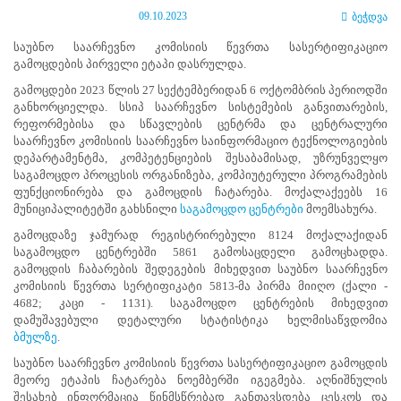
ნორმატიული
09.10.2023
ბეჭდვა
ბაზა
სტრატეგიული
საუბნო საარჩევნო კომისიის წევრთა სასერტიფიკაციო
გეგმა
გამოცდების პირველი ეტაპი დასრულდა.
სამოქმედო
გამოცდები 2023 წლის 27 სექტემბერიდან 6 ოქტომბრის პერიოდში
გეგმა
განხორციელდა. სსიპ საარჩევნო სისტემების განვითარების,
არჩევნების
რეფორმებისა და სწავლების ცენტრმა და ცენტრალური
სანდოობის
საარჩევნო კომისიის საარჩევნო საინფორმაციო ტექნოლოგიების
რისკების
დეპარტამენტმა, კომპეტენციების შესაბამისად, უზრუნველყო
მართვის
საგამოცდო პროცესის ორგანიზება, კომპიუტერული პროგრამების
გეგმა
ფუნქციონირება და გამოცდის ჩატარება. მოქალაქეებს 16
გენდერული
მუნიციპალიტეტში გახსნილი
საგამოცდო ცენტრები
მოემსახურა.
თანასწორობის
პოლიტიკა
გამოცდაზე ჯამურად რეგისტრირებული 8124 მოქალაქიდან
ანგარიშები
საგამოცდო ცენტრებში 5861 გამოსაცდელი გამოცხადდა.
მემორანდუმი
გამოცდის ჩაბარების შედეგების მიხედვით საუბნო საარჩევნო
მიღწევები
კომისიის წევრთა სერტიფიკატი 5813-მა პირმა მიიღო (ქალი -
ხარისხის
4682; კაცი - 1131). საგამოცდო ცენტრების მიხედვით
პოლიტიკა
დამუშავებული დეტალური სტატისტიკა ხელმისაწვდომია
სიახლეები
ბმულზე
.
საჯარო
საუბნო საარჩევნო კომისიის წევრთა სასერტიფიკაციო გამოცდის
ინფორმაცია
მეორე ეტაპის ჩატარება ნოემბერში იგეგმება. აღნიშნულის
სასწავლო
შესახებ ინფორმაცია წინმსწრებად განთავსდება ცესკოს და