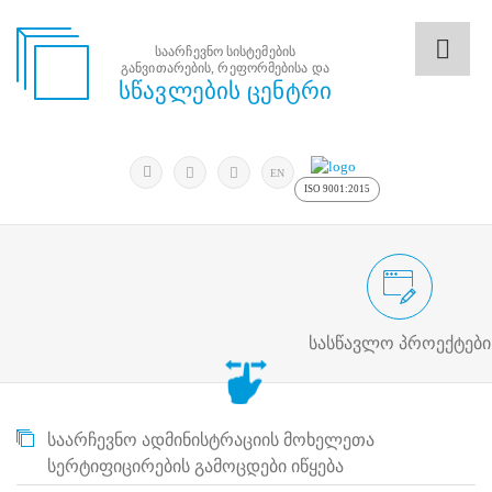
საარჩევნო სისტემების
განვითარების, რეფორმებისა და
საარჩევნო
სწავლების ცენტრი
სისტემების
განვითარების,
რეფორმებისა
მოძებნა
და
ძიება
EN
სწავლების
ISO 9001:2015
ცენტრი
ძიება
მოძებნა
საარჩევნო/სამოქალაქო განათლების
N
მთავარი
სასწავლო პროექტები
ჩვენ
შესახებ
სწავლების
ცენტრის
საარჩევნო ადმინისტრაციის მოხელეთა
შესახებ
სტრუქტურული
სერტიფიცირების გამოცდები იწყება
ხე