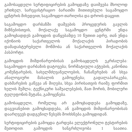
გამოსაცდელი სერტიფიცირების გამოცდაზე დაიშვება მხოლოდ
პროექტები
ერთხელ, სარეგისტრაციო ბარათში მითითებული საგამოცდო
ევნო/
ცენტრის მიხედვით, საგამოცდო თარიღისა და დროის დაცვით.
ალაქო
საგამოცდო დარბაზში დაშვების პროცედურის გავლის
ლების
მიზნებისთვის, მოქალაქე საგამოცდო ცენტრში უნდა
ტები
გამოცხადდეს გამოცდის დაწყებამდე 10 წუთით ადრე, თან უნდა
სერტიფიცირება
იქონიოს საქართველოს მოქალაქის პირადობის
დამადასტურებელი მოწმობა ან საქართველოს მოქალაქის
ნო
პასპორტი.
ტრაციის
ს
გამოცდის მიმდინარეობისას გამოსაცდელს ეკრძალება:
ფიკაციო
საგამოცდო დარბაზის დატოვება; ნორმატიული აქტების, კანონთა
ა
კომენტარების, სახელმძღვანელოების, ჩანაწერების ან სხვა
პარტნიორობა
ანალოგიური მასალის გამოყენება; გადალაპარაკება,
დახმარების გაწევა ან მიღება, სხვა პირისათვის რაიმე ფორმით
რესებულ
ხელის შეშლა; ტექნიკური საშუალებების, მათ შორის, მობილური
თან
ტელეფონის შეტანა, გამოყენება.
იული
გამოსაცდელი, რომელიც არ გამოცხადდება გამოცდაზე,
რომლობა
დაგვიანებით გამოცხადდება, ან გამოცდის მიმდინარეობისას
მიმდინარე
დაარღვევს დადგენილ წესებს მოიხსნება გამოცდიდან.
გამოცდა
დასრულებული
სერტიფიცირების გამოცდა ტარდება ელექტრონული ტესტირების
გამოცდა
მეთოდით. გამოცდის ხანგრძლივობა 1 საათია.
სტატისტიკა