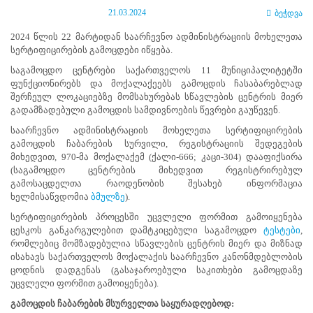
ნორმატიული
21.03.2024
ბეჭდვა
ბაზა
სტრატეგიული
2024 წლის 22 მარტიდან საარჩევნო ადმინისტრაციის მოხელეთა
გეგმა
სერტიფიცირების გამოცდები იწყება.
სამოქმედო
საგამოცდო ცენტრები საქართველოს 11 მუნიციპალიტეტში
გეგმა
ფუნქციონირებს და მოქალაქეებს გამოცდის ჩასაბარებლად
არჩევნების
შერჩეულ ლოკაციებზე მომსახურებას სწავლების ცენტრის მიერ
სანდოობის
გადამზადებული გამოცდის სამდივნოების წევრები გაუწევენ.
რისკების
მართვის
საარჩევნო ადმინისტრაციის მოხელეთა სერტიფიცირების
გეგმა
გამოცდის ჩაბარების სურვილი, რეგისტრაციის შედეგების
გენდერული
მიხედვით, 970-მა მოქალაქემ (ქალი-666; კაცი-304) დააფიქსირა
თანასწორობის
(საგამოცდო ცენტრების მიხედვით რეგისტრირებულ
პოლიტიკა
გამოსაცდელთა რაოდენობის შესახებ ინფორმაცია
ანგარიშები
ხელმისაწვდომია
ბმულზე
).
მემორანდუმი
სერტიფიცირების პროცესში უცვლელი ფორმით გამოიყენება
მიღწევები
ცესკოს განკარგულებით დამტკიცებული საგამოცდო
ტესტები
,
ხარისხის
რომლებიც მომზადებულია სწავლების ცენტრის მიერ და მიზნად
პოლიტიკა
ისახავს საქართველოს მოქალაქის საარჩევნო კანონმდებლობის
სიახლეები
ცოდნის დადგენას (გასაჯაროებული საკითხები გამოცდაზე
საჯარო
უცვლელი ფორმით გამოიყენება).
ინფორმაცია
სასწავლო
გამოცდის
ჩაბარების
მსურველთა
საყურადღებოდ
: