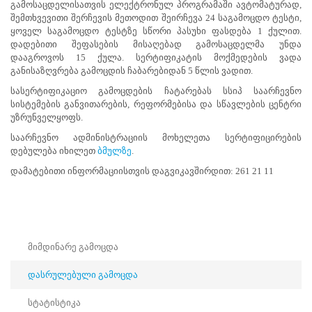
გამოსაცდელისათვის ელექტრონულ პროგრამაში ავტომატურად,
საარჩევნო
შემთხვევითი შერჩევის მეთოდით შეირჩევა 24 საგამოცდო ტესტი,
ადმინისტრაციის
ყოველ საგამოცდო ტესტზე სწორი პასუხი ფასდება 1 ქულით.
დადებითი შეფასების მისაღებად გამოსაცდელმა უნდა
მოხელეთა
დააგროვოს 15 ქულა. სერტიფიკატის მოქმედების ვადა
სერტიფიცირების
განისაზღვრება გამოცდის ჩაბარებიდან 5 წლის ვადით.
გამოცდები
სასერტიფიკაციო გამოცდების ჩატარებას სსიპ საარჩევნო
იწყება
სისტემების განვითარების, რეფორმებისა და სწავლების ცენტრი
უზრუნველყოფს.
2024
საარჩევნო ადმინისტრაციის მოხელეთა სერტიფიცირების
წლის
დებულება იხილეთ
ბმულზე
.
22
მარტიდან
დამატებითი ინფორმაციისთვის დაგვიკავშირდით: 261 21 11
საარჩევნო
ადმინისტრაციის
მოხელეთა
სერტიფიცირების
გამოცდები
იწყება.
მიმდინარე გამოცდა
საგამოცდო
დასრულებული გამოცდა
ცენტრები
საქართველოს
სტატისტიკა
11